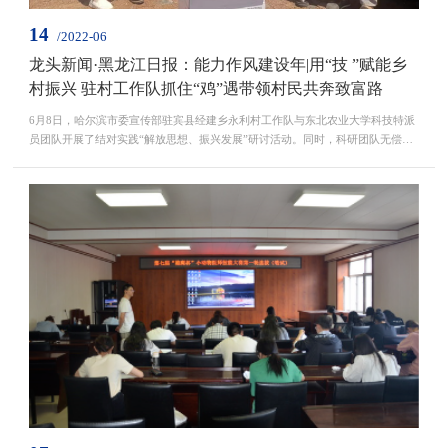
14
/2022-06
龙头新闻·黑龙江日报：能力作风建设年|用“技 ”赋能乡
村振兴 驻村工作队抓住“鸡”遇带领村民共奔致富路
6月8日，哈尔滨市委宣传部驻宾县经建乡永利村工作队与东北农业大学科技特派
员团队开展了结对实践“解放思想、振兴发展”研讨活动。同时，科研团队无偿捐
赠一批育种鸡和雏鸡作为项目帮扶，指导农户发展特色禽类养殖，...