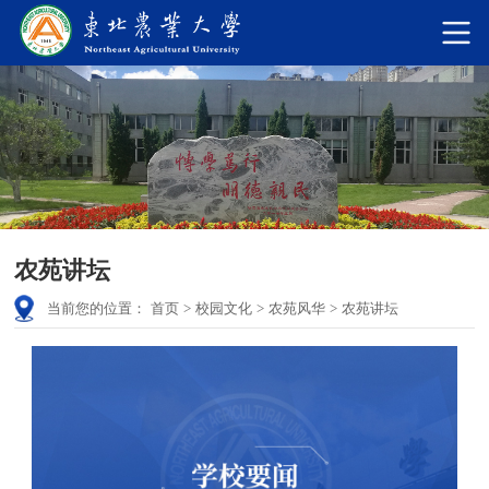
农苑讲坛
当前您的位置：
首页
>
校园文化
>
农苑风华
>
农苑讲坛