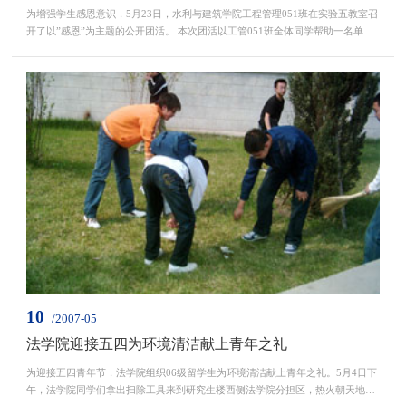
为增强学生感恩意识，5月23日，水利与建筑学院工程管理051班在实验五教室召
开了以”感恩”为主题的公开团活。 本次团活以工管051班全体同学帮助一名单亲
高二学生吴哲为切入点，展现051班全体同学积极向上、拨撒爱心的...
10
/2007-05
法学院迎接五四为环境清洁献上青年之礼
为迎接五四青年节，法学院组织06级留学生为环境清洁献上青年之礼。5月4日下
午，法学院同学们拿出扫除工具来到研究生楼西侧法学院分担区，热火朝天地打