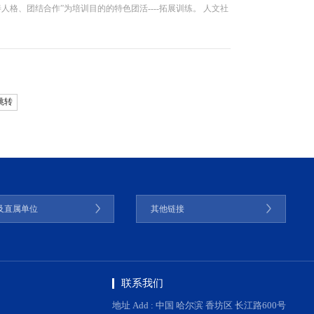
人格、团结合作”为培训目的的特色团活----拓展训练。 人文社
跳转
及直属单位
其他链接
联系我们
地址 Add : 中国 哈尔滨 香坊区 长江路600号