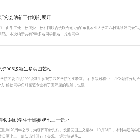
1
研究会纳新工作顺利展开
六6点，由学工处、校团委、校社团联合会联合创办的“东北农业大学新农村建设研究会”
话。本次纳新共有200多名同学报名，报名同学...
1
织2006级新生参观园艺站
园艺学院团委组织2006级新生参观了园艺学院的实验室。 在参观过程中，几位老师分
的讲解使同学们对园艺专业有了更深层的理解，也激...
1
学院组织学生干部参观七三一遗址
征胜利 70周年之际，为缅怀革命先烈、发扬爱国主义精神，10月28日，水利与建筑
日军七三一部队遗址进行了参观。 通过解说员...