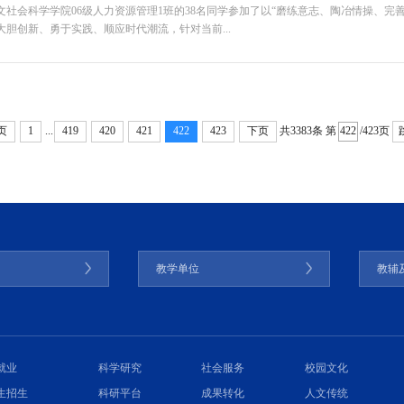
人文社会科学学院06级人力资源管理1班的38名同学参加了以“磨练意志、陶冶情操、完善
大胆创新、勇于实践、顺应时代潮流，针对当前...
...
共3383条
第
/423页
页
1
419
420
421
422
423
下页
门
教学单位
教辅
就业
科学研究
社会服务
校园文化
生招生
科研平台
成果转化
人文传统