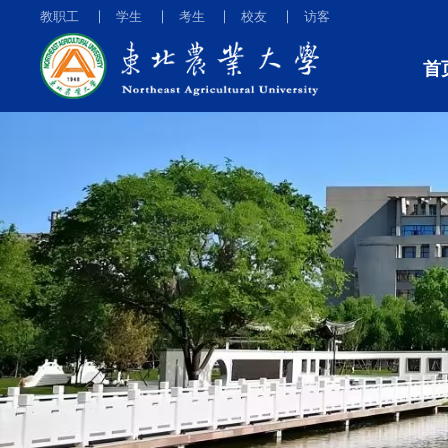
教职工
学生
考生
校友
访客
首