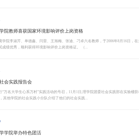
1
学院教师喜获国家环境影响评价上岗资格
境学院李淑芹、单德鑫、闫雷、王旭梅、张迪、刁卓六名教师，于2006年8月16日，
成绩优秀，顺利获得环境影响评价上岗资格证。 （...
1
社会实践报告会
行“万名大学生心系万村”实践活动的号召，11月1日,理学院团委社会实践部在实验
，其他学院的社会实践小分队介绍了他们的社会实践...
0
学学院举办特色团活