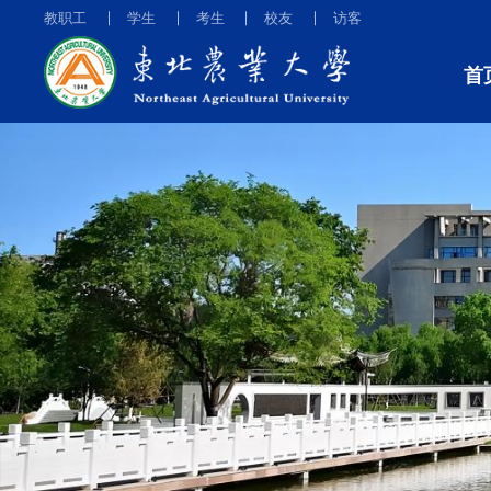
教职工
学生
考生
校友
访客
首