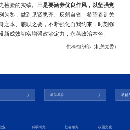
史检验的实绩。
三是要涵养优良作风，以坚强党
例为鉴，做到见贤思齐、反躬自省。希望参训关
身之本、履职之要，不断强化自我约束，时刻强
设新成效切实增强政治定力，永葆政治本色。
供稿/组织部（机关党委）
门
教学单位
教辅
就业
科学研究
社会服务
校园文化