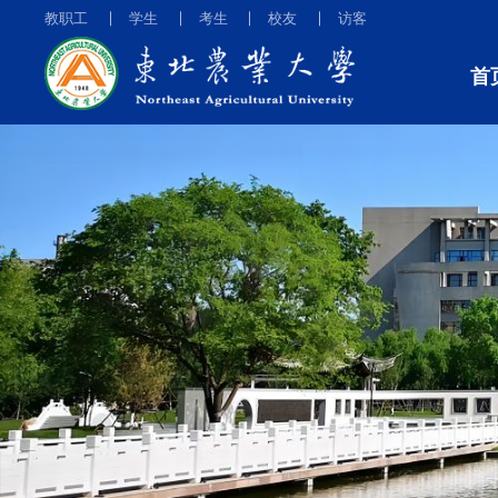
教职工
学生
考生
校友
访客
首