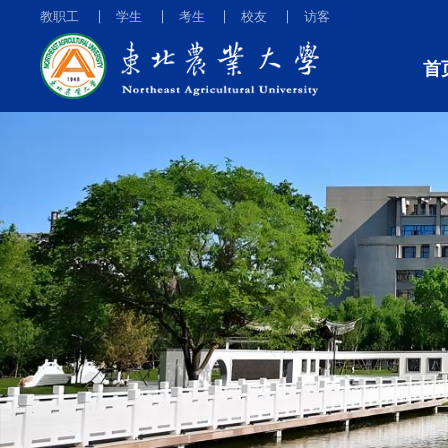
教职工
学生
考生
校友
访客
首