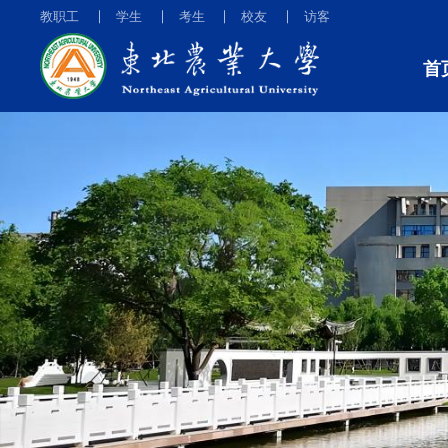
教职工
学生
考生
校友
访客
首