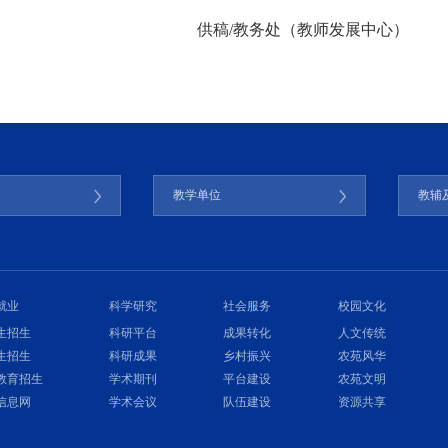
供稿/教务处（教师发展中心）
门
教学单位
教辅
就业
科学研究
社会服务
校园文化
生招生
科研平台
成果转化
人文传统
生招生
科研成果
乡村振兴
农苑风华
教育招生
学术期刊
平台建设
农苑文明
信息网
学术会议
队伍建设
资源共享