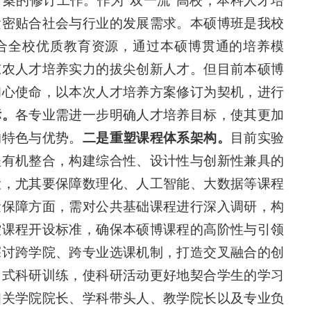
案的修订工作。作为“双一流”高校，本科人才培
紧密贴合社会与行业的发展需求。本硕博班是我校
合全校优质教育资源，通过本硕博贯通的培养模
东农人才培养实力的拔尖创新人才。但目前本硕博
初心使命，以本次人才培养方案修订为契机，进行
标。
各专业需进一步明确人才培养目标，使其更加
的特色与优势。
二是重塑课程体系架构。
目前实验
程有机整合，构建综合性、设计性与创新性兼具的
设，尤其要保障数理化、人工智能、大数据等课程
量保障方面，需对公共基础课程进行深入调研，构
控课程开设标准，确保本硕博课程的高阶性与引领
探讨跨学院、跨专业选课机制，打造交叉融合的创
目式科研训练，使科研活动更好地契合学生的学习
相关学院院长、学科带头人、教学院长以及专业负