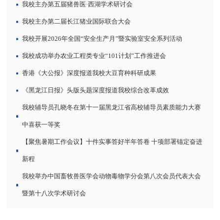
我校主办第五届猪兽医·西湖学术研讨会
我校主办第二届长江猪业国际联合大会
我校开展2026年全国“安全生产月”暨实验室安全系列活动
我校成功举办农业工程类专业“101计划”工作推进会
香港《大公报》深度报道我校大豆育种科研成果
《黑龙江日报》头版头题深度报道我校综合改革成效
我校辅导员孔晓冬在第十一届黑龙江省高校辅导员素质能力大赛
中喜获一等奖
【聚焦暑期工作会议】十件实事答好半年答卷 十项部署锚定奋进
新程
我校举办中国畜牧兽医学会动物毒物学分会第八次会员代表大会
暨第十八次学术研讨会