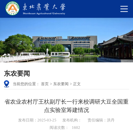
东农要闻
当前您的位置：
首页
>
东农要闻
>
正文
省农业农村厅王杕副厅长一行来校调研大豆全国重
点实验室筹建情况
发布日期：2025-03-25
发布机构：
责任编辑：洪丹
阅读次数：
1602