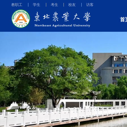
教职工
学生
考生
校友
访客
首