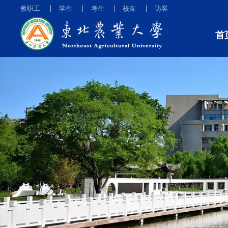
教职工
学生
考生
校友
访客
首