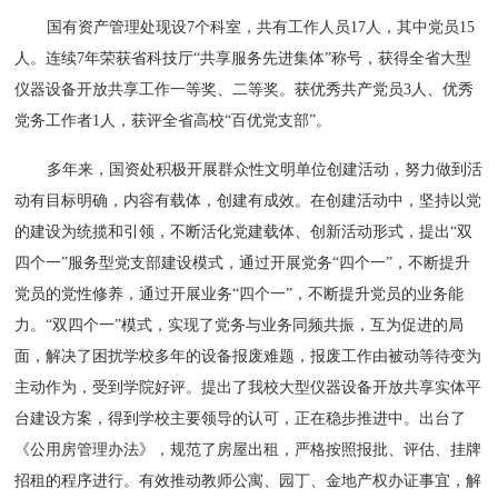
国有资产管理处现设7个科室，共有工作人员17人，其中党员15
人。连续7年荣获省科技厅“共享服务先进集体”称号，获得全省大型
仪器设备开放共享工作一等奖、二等奖。获优秀共产党员3人、优秀
党务工作者1人，获评全省高校“百优党支部”。
多年来，国资处积极开展群众性文明单位创建活动，努力做到活
动有目标明确，内容有载体，创建有成效。在创建活动中，坚持以党
的建设为统揽和引领，不断活化党建载体、创新活动形式，提出“双
四个一”服务型党支部建设模式，通过开展党务“四个一”，不断提升
党员的党性修养，通过开展业务“四个一”，不断提升党员的业务能
力。“双四个一”模式，实现了党务与业务同频共振，互为促进的局
面，解决了困扰学校多年的设备报废难题，报废工作由被动等待变为
主动作为，受到学院好评。提出了我校大型仪器设备开放共享实体平
台建设方案，得到学校主要领导的认可，正在稳步推进中。出台了
《公用房管理办法》，规范了房屋出租，严格按照报批、评估、挂牌
招租的程序进行。有效推动教师公寓、园丁、金地产权办证事宜，解