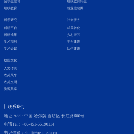
留学生教育
继续教育招生
继续教育
就业信息网
科学研究
社会服务
科研平台
成果转化
科研成果
乡村振兴
学术期刊
平台建设
学术会议
队伍建设
校园文化
人文传统
农苑风华
农苑文明
资源共享
联系我们
地址 Add : 中国 哈尔滨 香坊区 长江路600号
电话Tel：+86-451-55190114
书记信箱：shuji@neau.edu.cn