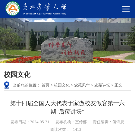
校园文化
当前您的位置：
首页
>
校园文化
>
农苑风华
>
农苑讲坛
>
正文
第十四届全国人大代表于家傲校友做客第十六
期“后稷讲坛”
发布日期：2024-05-21
发布机构：宣传部
责任编辑：侯诗辰
阅读次数：
1413