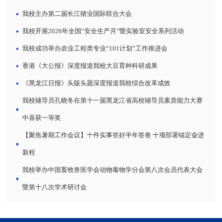
我校主办第二届长江猪业国际联合大会
我校开展2026年全国“安全生产月”暨实验室安全系列活动
我校成功举办农业工程类专业“101计划”工作推进会
香港《大公报》深度报道我校大豆育种科研成果
《黑龙江日报》头版头题深度报道我校综合改革成效
我校辅导员孔晓冬在第十一届黑龙江省高校辅导员素质能力大赛
中喜获一等奖
【聚焦暑期工作会议】十件实事答好半年答卷 十项部署锚定奋进
新程
我校举办中国畜牧兽医学会动物毒物学分会第八次会员代表大会
暨第十八次学术研讨会