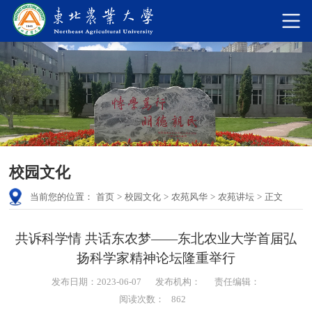
校园文化
当前您的位置：
首页
>
校园文化
>
农苑风华
>
农苑讲坛
>
正文
共诉科学情 共话东农梦——东北农业大学首届弘
扬科学家精神论坛隆重举行
发布日期：2023-06-07
发布机构：
责任编辑：
阅读次数：
862