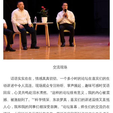
交流现场
话语实实在在，情感真真切切。一个多小时的论坛在嘉宾们的生
动讲述中令人流连。现场观众专注聆听、掌声频起，趣味可感时笑语
回应，心灵共鸣处泪水潸然。“这样的论坛很有意义，我的内心被震
撼、被激励到了。”“科学情深、东农梦真，嘉宾们的讲述温情又直抵
人心，我和我的同事们都深受鼓舞。”论坛落幕，师生们的交流仍在