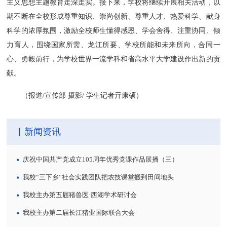
主义思想主题教育走深走实。接下来，学校将继续开展相关活动，以
期不断在全校形成尊重知识、崇尚创新、尊重人才、热爱科学、献身
科学的浓厚氛围，激励全校师生懂得感恩、学会舍得、注重协同、倾
力育人，围绕国家所需、龙江所要、学校所能和未来所向，合同一
心、勇毅前行，为学校世界一流学科和省高水平大学建设作出新的贡
献。
（
报道/宣传部 摄影/ 学生记者亓康硕
）
新闻资讯
庆祝中国共产党成立105周年优秀党课作品展播（三）
我校“三下乡”社会实践团队把农技课堂搬到田间地头
我校主办第五届猪兽医·西湖学术研讨会
我校主办第二届长江猪业国际联合大会