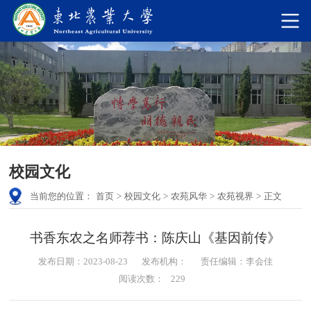
校园文化
当前您的位置：
首页
>
校园文化
>
农苑风华
>
农苑视界
>
正文
书香东农之名师荐书：陈庆山《基因前传》
发布日期：2023-08-23
发布机构：
责任编辑：李会佳
阅读次数：
229