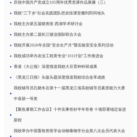
庆祝中国共产党成立105周年优秀党课作品展播（三）
我校“三下乡”社会实践团队把农技课堂搬到田间地头
我校主办第五届猪兽医·西湖学术研讨会
我校主办第二届长江猪业国际联合大会
我校开展2026年全国“安全生产月”暨实验室安全系列活动
我校成功举办农业工程类专业“101计划”工作推进会
香港《大公报》深度报道我校大豆育种科研成果
《黑龙江日报》头版头题深度报道我校综合改革成效
我校辅导员孔晓冬在第十一届黑龙江省高校辅导员素质能力大赛
中喜获一等奖
【聚焦暑期工作会议】十件实事答好半年答卷 十项部署锚定奋进
新程
我校举办中国畜牧兽医学会动物毒物学分会第八次会员代表大会