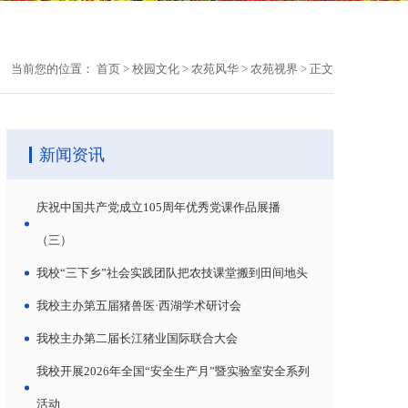
当前您的位置：
首页
>
校园文化
>
农苑风华
>
农苑视界
>
正文
新闻资讯
庆祝中国共产党成立105周年优秀党课作品展播
（三）
我校“三下乡”社会实践团队把农技课堂搬到田间地头
我校主办第五届猪兽医·西湖学术研讨会
我校主办第二届长江猪业国际联合大会
我校开展2026年全国“安全生产月”暨实验室安全系列
活动