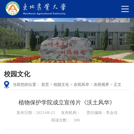
校园文化
当前您的位置：
首页
>
校园文化
>
农苑风华
>
农苑视界
>
正文
植物保护学院成立宣传片《沃土风华》
发布日期：2023-08-23
发布机构：
责任编辑：李会佳
阅读次数：
309