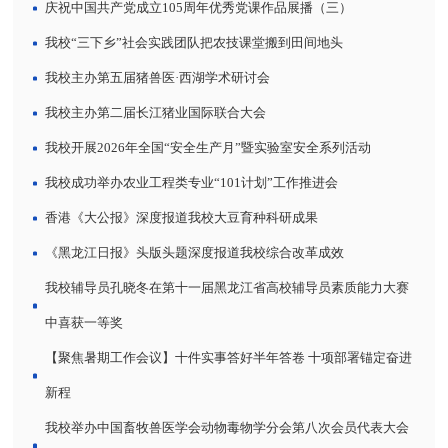
庆祝中国共产党成立105周年优秀党课作品展播（三）
我校“三下乡”社会实践团队把农技课堂搬到田间地头
我校主办第五届猪兽医·西湖学术研讨会
我校主办第二届长江猪业国际联合大会
我校开展2026年全国“安全生产月”暨实验室安全系列活动
我校成功举办农业工程类专业“101计划”工作推进会
香港《大公报》深度报道我校大豆育种科研成果
《黑龙江日报》头版头题深度报道我校综合改革成效
我校辅导员孔晓冬在第十一届黑龙江省高校辅导员素质能力大赛
中喜获一等奖
【聚焦暑期工作会议】十件实事答好半年答卷 十项部署锚定奋进
新程
我校举办中国畜牧兽医学会动物毒物学分会第八次会员代表大会