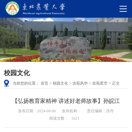
校园文化
当前您的位置：
首页
>
校园文化
>
农苑风华
>
农苑星空
>
正文
【弘扬教育家精神 讲述好老师故事】孙皖江
发布日期：2024-09-06
发布机构：
责任编辑：洪丹
阅读次数：
1621