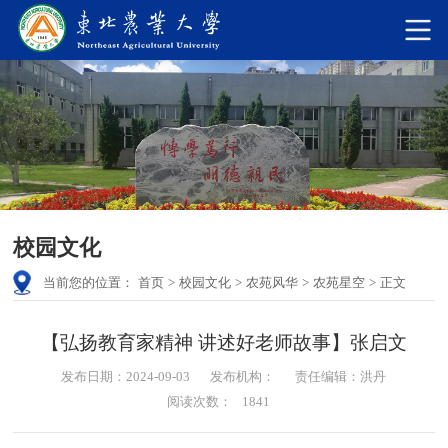
校园文化
当前您的位置：
首页
>
校园文化
>
农苑风华
>
农苑星空
>
正文
【弘扬教育家精神 讲述好老师故事】张启文
发布日期：2024-09-03
发布机构：
责任编辑：洪丹
阅读次数：
1841