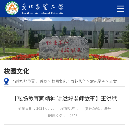
校园文化
当前您的位置：
首页
>
校园文化
>
农苑风华
>
农苑星空
>
正文
【弘扬教育家精神 讲述好老师故事】王洪斌
发布日期：2024-05-27
发布机构：
责任编辑：洪丹
阅读次数：
2358