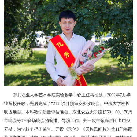
东北农业大学艺术学院实验教学中心主任马福波，2002年7月毕
业留校任教，先后完成了“211”项目预审及验收晚会、中俄大学校长
联盟晚会、本科教学质量评估晚会、东北农业大学建校50、60、70周
年晚会等170多场晚会的编排、导演工作。并三次带领舞蹈团出访俄
罗斯，为学校争得了荣誉。开设《形体》《民族民间舞》等11门舞蹈