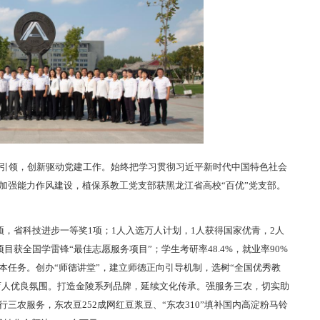
引领，创新驱动党建工作。始终把学习贯彻习近平新时代中国特色社会
加强能力作风建设，植保系教工党支部获黑龙江省高校“百优”党支部。
，省科技进步一等奖1项；1人入选万人计划，1人获得国家优青，2人
目获全国学雷锋“最佳志愿服务项目”；学生考研率48.4%，就业率90%
本任务。创办“师德讲堂”，建立师德正向引导机制，选树“全国优秀教
化育人优良氛围。打造金陵系列品牌，延续文化传承。强服务三农，切实助
三农服务，东农豆252成网红豆浆豆、“东农310”填补国内高淀粉马铃