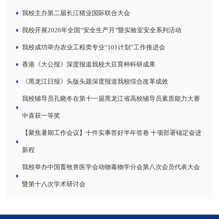
我校主办第二届长江猪业国际联合大会
我校开展2026年全国“安全生产月”暨实验室安全系列活动
我校成功举办农业工程类专业“101计划”工作推进会
香港《大公报》深度报道我校大豆育种科研成果
《黑龙江日报》头版头题深度报道我校综合改革成效
我校辅导员孔晓冬在第十一届黑龙江省高校辅导员素质能力大赛
中喜获一等奖
【聚焦暑期工作会议】十件实事答好半年答卷 十项部署锚定奋进
新程
我校举办中国畜牧兽医学会动物毒物学分会第八次会员代表大会
暨第十八次学术研讨会