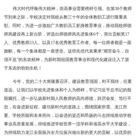
伟大时代呼唤伟大精神，崇高事业需要榜样引领。在第38个教师
节到来之际，学校决定对我校从教三十年的全体教职工进行隆重表
彰。同时，为进一步激励广大教职员工躬身教育事业，推动我校师德
师风建设再上新台阶，评选出师德师风先进集体6个，突出贡献奖17
人、优秀教师23人、以及17名优秀教育工作者。每一位师者都是一面
旗帜，每一个集体都是一座堡垒。这些先优代表秉承“艰苦奋斗，自
强不息”的东农精神，为新时期祖国教育事业和现代化建设注入了源
于东农的勃勃生机！
今年，党的二十大将隆重召开。建设教育强国，时不我待，任重
道远。让我们以学校先进集体和个人为榜样，牢记习近平总书记的殷
殷嘱托，进一步弘扬新时期人民教师的高尚师德，踔厉奋发、笃行不
怠，在奋进新征程、建功新时代的道路上，围绕国家所需、龙江所
要、学校所能和未来所向，以奋进的姿态和昂扬的斗志持续推动学校
事业高质量发展，持续推进学校世界一流学科和省高水平大学建设，
为持续助力龙江全面振兴全方位振兴做出新的更大的贡献，以优异的