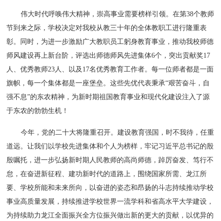
伟大时代呼唤伟大精神，崇高事业需要榜样引领。在第38个教师
节到来之际，学校决定对我校从教三十年的全体教职工进行隆重表
彰。同时，为进一步激励广大教职员工躬身教育事业，推动我校师德
师风建设再上新台阶，评选出师德师风先进集体6个，突出贡献奖17
人、优秀教师23人、以及17名优秀教育工作者。每一位师者都是一面
旗帜，每一个集体都是一座堡垒。这些先优代表秉承“艰苦奋斗，自
强不息”的东农精神，为新时期祖国教育事业和现代化建设注入了源
于东农的勃勃生机！
今年，党的二十大将隆重召开。建设教育强国，时不我待，任重
道远。让我们以学校先进集体和个人为榜样，牢记习近平总书记的殷
殷嘱托，进一步弘扬新时期人民教师的高尚师德，踔厉奋发、笃行不
怠，在奋进新征程、建功新时代的道路上，围绕国家所需、龙江所
要、学校所能和未来所向，以奋进的姿态和昂扬的斗志持续推动学校
事业高质量发展，持续推进学校世界一流学科和省高水平大学建设，
为持续助力龙江全面振兴全方位振兴做出新的更大的贡献，以优异的