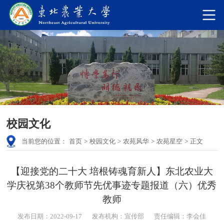
校园文化
当前您的位置：
首页
>
校园文化
>
农苑风华
>
农苑星空
>
正文
【迎接党的二十大 培根铸魂育新人】东北农业大
学庆祝第38个教师节先优事迹专题报道（六）优秀
教师
发布日期：2022-09-17
发布机构：宣传部
责任编辑：李会佳