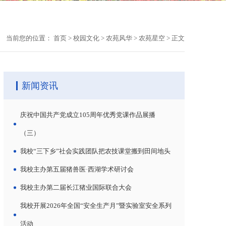
当前您的位置：
首页
>
校园文化
>
农苑风华
>
农苑星空
>
正文
新闻资讯
庆祝中国共产党成立105周年优秀党课作品展播
（三）
我校“三下乡”社会实践团队把农技课堂搬到田间地头
我校主办第五届猪兽医·西湖学术研讨会
我校主办第二届长江猪业国际联合大会
我校开展2026年全国“安全生产月”暨实验室安全系列
活动