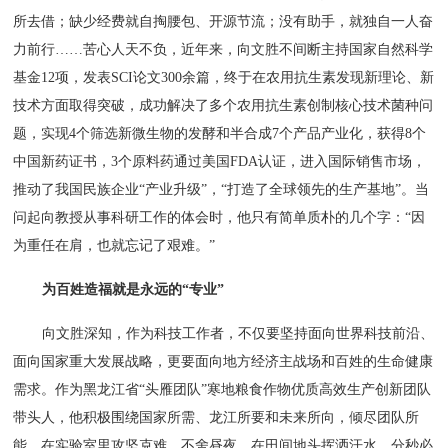
所去借；缺少经费就自掏腰包、开源节流；没有助手，就独自一人奋
力前行……苦心人天不负，近年来，向文胜不间断主持国家自然科学
基金12项，发表SCI论文300余篇，终于在农用抗生素发现新理论、新
技术方面取得突破，成功解决了多个农用抗生素创制核心技术菌种问
题，实现4个筛选新微生物的发酵和半合成7个产品产业化，获得8个
中国新药证书，3个原料药通过美国FDA认证，进入国际销售市场，
推动了我国民族企业“产业升级”，“打造了全球领先的生产基地”。当
问起向教授从事科研工作的体会时，他只有简单质朴的几个字：“因
为重任在肩，也就忘记了艰难。”
为百姓造福就是永远的“专业”
向文胜深知，作为科技工作者，不仅要坚持面向世界科技前沿、
面向国家重大发展战略，更要面向地方经济主战场和百姓的生命健康
需求。作为黑龙江省“头雁团队”寒地粮食作物优质高效生产创新团队
带头人，他积极围绕国家所需、龙江所要和未来所向，倾尽团队所
能，在实验室里攻坚克难、不舍昼夜，在田间地头挥洒汗水、分秒必