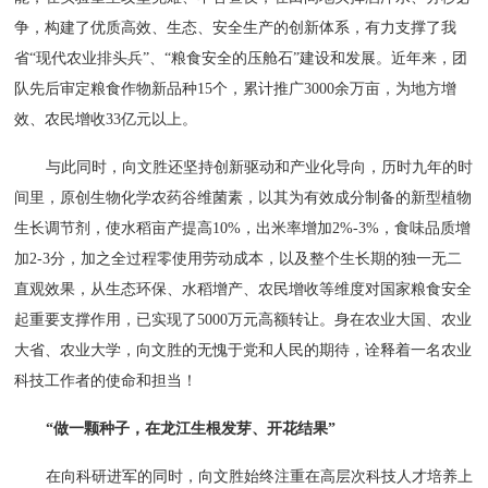
争，构建了优质高效、生态、安全生产的创新体系，有力支撑了我
省“现代农业排头兵”、“粮食安全的压舱石”建设和发展。近年来，团
队先后审定粮食作物新品种15个，累计推广3000余万亩，为地方增
效、农民增收33亿元以上。
与此同时，向文胜还坚持创新驱动和产业化导向，历时九年的时
间里，原创生物化学农药谷维菌素，以其为有效成分制备的新型植物
生长调节剂，使水稻亩产提高10%，出米率增加2%-3%，食味品质增
加2-3分，加之全过程零使用劳动成本，以及整个生长期的独一无二
直观效果，从生态环保、水稻增产、农民增收等维度对国家粮食安全
起重要支撑作用，已实现了5000万元高额转让。身在农业大国、农业
大省、农业大学，向文胜的无愧于党和人民的期待，诠释着一名农业
科技工作者的使命和担当！
“做一颗种子，在龙江生根发芽、开花结果”
在向科研进军的同时，向文胜始终注重在高层次科技人才培养上