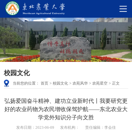
校园文化
当前您的位置：
首页
>
校园文化
>
农苑风华
>
农苑星空
>
正文
弘扬爱国奋斗精神、建功立业新时代丨我要研究更
好的农业药物为农民增收保驾护航——东北农业大
学党外知识分子向文胜
发布日期：2023-06-09
发布机构：
责任编辑：李会佳