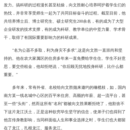
发力。搞科研的过程漫长甚至枯燥，向文胜耐心培养呵护着学生们的
热忱，并非常享受师生一起为了共同目标奋斗的过程。截至目前，他
共培养博士后、博士研究生、硕士研究生200余名，有的成为了大型
企业研发的技术支撑，有的成为科研、教学单位的中坚力量、学术骨
干，取得了有国际重要影响力的科研成果。
“名为公器不多取，利为身灾不多求”,这是向文胜一直崇尚和坚
持的。他在农大家属区的住房多年来一直免费给学生住。学生不好意
思，要交些租金，他却拒绝说，“你后顾无忧地投身科研，比什么都
重要。”
多年来，常有外省、名校给向文胜抛来邀约的橄榄枝，如，国内
南方某一线名城中心区的百平米住房、高额的年薪、超一流平台，甚
至一些“头衔”，然而这所有“名利”都被向文胜果断拒绝了，他割舍不
下这片龙江沃土，正是这种欲穷毕生坚守的信念，使弟子们也得到了
他言传身教影响，当同样面临人生和事业选择之时，学生们也大都留
在了龙江，扎根龙江、服务龙江。