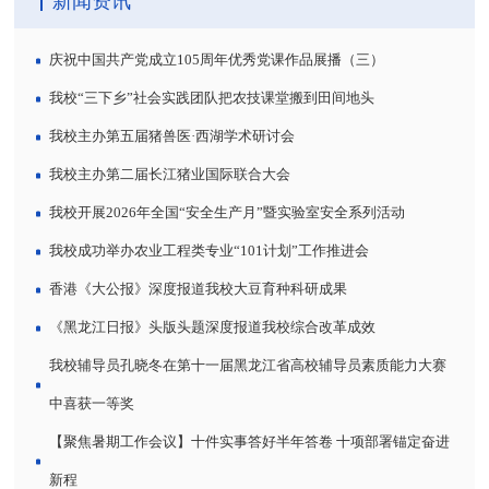
新闻资讯
庆祝中国共产党成立105周年优秀党课作品展播（三）
我校“三下乡”社会实践团队把农技课堂搬到田间地头
我校主办第五届猪兽医·西湖学术研讨会
我校主办第二届长江猪业国际联合大会
我校开展2026年全国“安全生产月”暨实验室安全系列活动
我校成功举办农业工程类专业“101计划”工作推进会
香港《大公报》深度报道我校大豆育种科研成果
《黑龙江日报》头版头题深度报道我校综合改革成效
我校辅导员孔晓冬在第十一届黑龙江省高校辅导员素质能力大赛
中喜获一等奖
【聚焦暑期工作会议】十件实事答好半年答卷 十项部署锚定奋进
新程