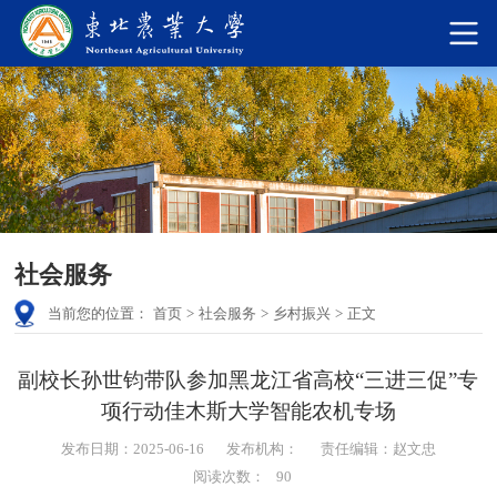
社会服务
当前您的位置：
首页
>
社会服务
>
乡村振兴
>
正文
副校长孙世钧带队参加黑龙江省高校“三进三促”专
项行动佳木斯大学智能农机专场
发布日期：2025-06-16
发布机构：
责任编辑：赵文忠
阅读次数：
90