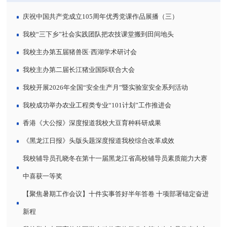
庆祝中国共产党成立105周年优秀党课作品展播（三）
我校“三下乡”社会实践团队把农技课堂搬到田间地头
我校主办第五届猪兽医·西湖学术研讨会
我校主办第二届长江猪业国际联合大会
我校开展2026年全国“安全生产月”暨实验室安全系列活动
我校成功举办农业工程类专业“101计划”工作推进会
香港《大公报》深度报道我校大豆育种科研成果
《黑龙江日报》头版头题深度报道我校综合改革成效
我校辅导员孔晓冬在第十一届黑龙江省高校辅导员素质能力大赛
中喜获一等奖
【聚焦暑期工作会议】十件实事答好半年答卷 十项部署锚定奋进
新程