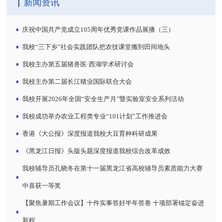
新闻资讯
庆祝中国共产党成立105周年优秀党课作品展播（三）
我校“三下乡”社会实践团队把农技课堂搬到田间地头
我校主办第五届猪兽医·西湖学术研讨会
我校主办第二届长江猪业国际联合大会
我校开展2026年全国“安全生产月”暨实验室安全系列活动
我校成功举办农业工程类专业“101计划”工作推进会
香港《大公报》深度报道我校大豆育种科研成果
《黑龙江日报》头版头题深度报道我校综合改革成效
我校辅导员孔晓冬在第十一届黑龙江省高校辅导员素质能力大赛
中喜获一等奖
【聚焦暑期工作会议】十件实事答好半年答卷 十项部署锚定奋进
新程