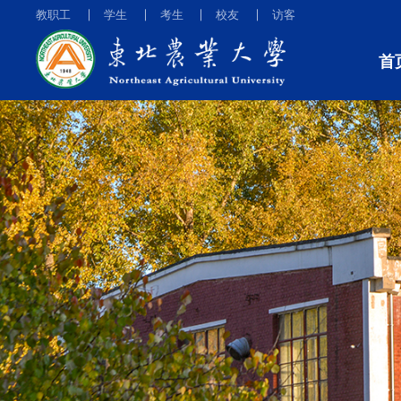
教职工
学生
考生
校友
访客
首