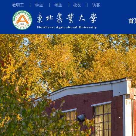
教职工
学生
考生
校友
访客
首