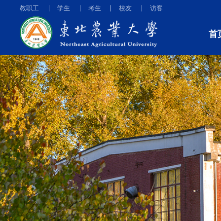
教职工
学生
考生
校友
访客
首