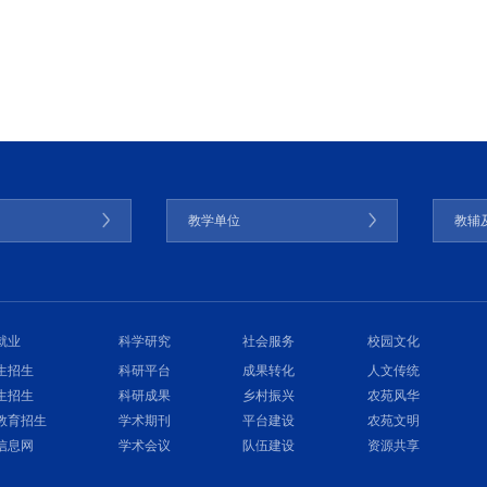
门
教学单位
教辅
就业
科学研究
社会服务
校园文化
生招生
科研平台
成果转化
人文传统
生招生
科研成果
乡村振兴
农苑风华
教育招生
学术期刊
平台建设
农苑文明
信息网
学术会议
队伍建设
资源共享