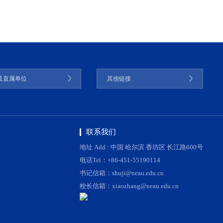
及直属单位
其他链接
联系我们
地址 Add : 中国 哈尔滨 香坊区 长江路600号
电话Tel：+86-451-55190114
书记信箱：shuji@neau.edu.cn
校长信箱：xiaozhang@neau.edu.cn