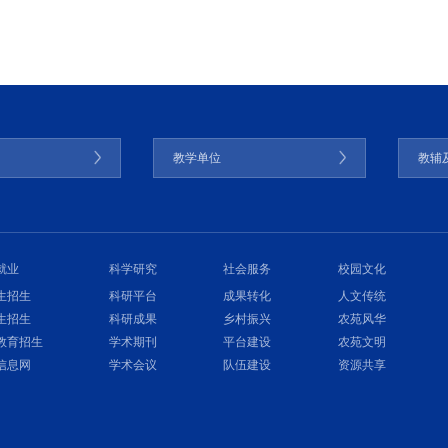
门
教学单位
教辅
就业
科学研究
社会服务
校园文化
生招生
科研平台
成果转化
人文传统
生招生
科研成果
乡村振兴
农苑风华
教育招生
学术期刊
平台建设
农苑文明
信息网
学术会议
队伍建设
资源共享