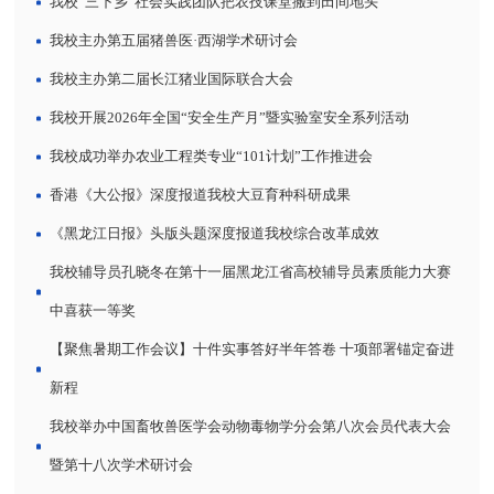
我校“三下乡”社会实践团队把农技课堂搬到田间地头
我校主办第五届猪兽医·西湖学术研讨会
我校主办第二届长江猪业国际联合大会
我校开展2026年全国“安全生产月”暨实验室安全系列活动
我校成功举办农业工程类专业“101计划”工作推进会
香港《大公报》深度报道我校大豆育种科研成果
《黑龙江日报》头版头题深度报道我校综合改革成效
我校辅导员孔晓冬在第十一届黑龙江省高校辅导员素质能力大赛
中喜获一等奖
【聚焦暑期工作会议】十件实事答好半年答卷 十项部署锚定奋进
新程
我校举办中国畜牧兽医学会动物毒物学分会第八次会员代表大会
暨第十八次学术研讨会