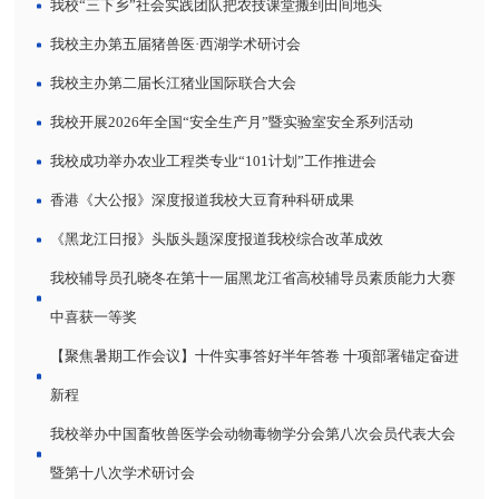
我校“三下乡”社会实践团队把农技课堂搬到田间地头
我校主办第五届猪兽医·西湖学术研讨会
我校主办第二届长江猪业国际联合大会
我校开展2026年全国“安全生产月”暨实验室安全系列活动
我校成功举办农业工程类专业“101计划”工作推进会
香港《大公报》深度报道我校大豆育种科研成果
《黑龙江日报》头版头题深度报道我校综合改革成效
我校辅导员孔晓冬在第十一届黑龙江省高校辅导员素质能力大赛
中喜获一等奖
【聚焦暑期工作会议】十件实事答好半年答卷 十项部署锚定奋进
新程
我校举办中国畜牧兽医学会动物毒物学分会第八次会员代表大会
暨第十八次学术研讨会