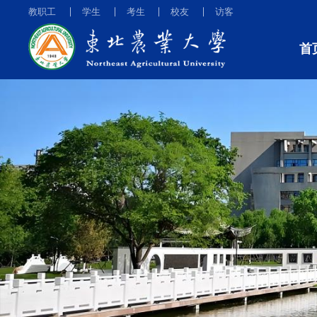
教职工
学生
考生
校友
访客
首