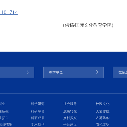
6.101714
（供稿/国际文化教育学院）
门
教学单位
教辅
就业
科学研究
社会服务
校园文化
生招生
科研平台
成果转化
人文传统
生招生
科研成果
乡村振兴
农苑风华
教育招生
学术期刊
平台建设
农苑文明