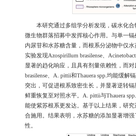
本研究通过多组学分析发现，碳水化合
微生物群落招募中发挥核心作用。与单一镉处理相比
内尿苷和水苏糖含量，而根系分泌物中仅水
实验发现
Azospirillum brasilense
、
Acinetobacte
显著的趋化响应，且具有剂量依赖性，而对
brasilense
、
A
.
pittii
和
Thauera spp.
均能缓解镉
突出，可促进根系致密生长，并显著逆转镉
鲜重恢复至对照水平。
A. pittii
与
Thauera spp
能使紫苏根系更发达。基于以上结果，研究
合施用。结果表明，水苏糖的添加显著增强
性。