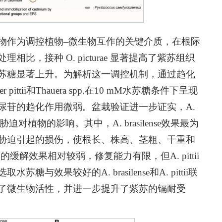
物作为调控植物‒微生物互作的关键介质，在根际
，接种 O. picturae 显著提高了紫苏组织
苏糖显著上升。为解析这一调控机制，通过趋化
r pittii
和
Thauera spp.
在10 mM水苏糖条件下呈现
尿苷的趋化作用微弱。盆栽验证进一步证实，
A
.
胁迫对植物的影响。其中，
A. brasilense
效果最为
胁迫引起的损伤，使根长、株高、茎粗、干重和
.
的缓解效果相对较弱，修复能力有限，但
A. pittii
选取水苏糖与效果较好的
A. brasilense
和
A. pittii
联
了微生物活性，并进一步提升了紫苏的镉耐受