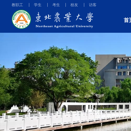
教职工
学生
考生
校友
访客
首