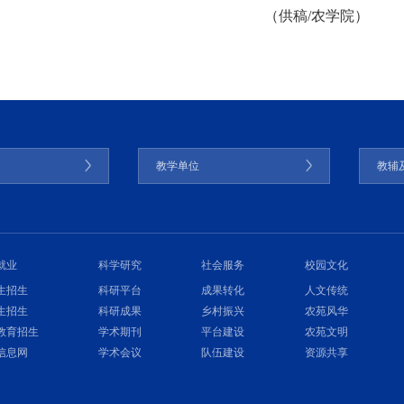
（供稿/农学院）
门
教学单位
教辅
就业
科学研究
社会服务
校园文化
生招生
科研平台
成果转化
人文传统
生招生
科研成果
乡村振兴
农苑风华
教育招生
学术期刊
平台建设
农苑文明
信息网
学术会议
队伍建设
资源共享