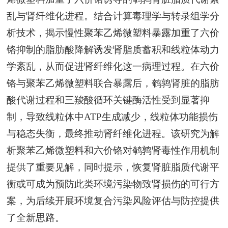
乱与肾纤维化进程。结合计算毒理学与转录组学分
析技术，揭示慢性聚苯乙烯微塑料暴露加重了六价
铬抑制的脂肪酸降解诱发肾脂质蓄积和线粒体动力
学紊乱，从而促进肾纤维化这一病理过程。在六价
铬与聚苯乙烯微塑料联合暴露后，鹌鹑肾脏的脂肪
酸代谢过程和三羧酸循环关键酶活性受到显著抑
制，导致线粒体中ATP生成减少，线粒体功能损伤
与稳态失衡，最终推动肾纤维化进程。该研究为解
析聚苯乙烯微塑料和六价铬对鹌鹑肾毒性作用机制
提供了重要见解，同时提示，恢复肾脏脂质代谢平
衡或可成为预防此类环境污染物致肾损伤的可行方
案，为后续开展环境复合污染风险评估与防控提供
了全新思路。