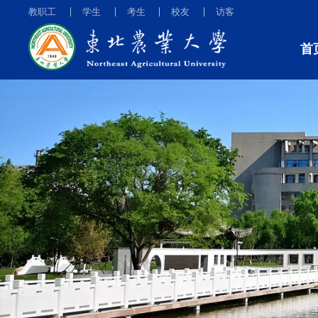
教职工
学生
考生
校友
访客
首