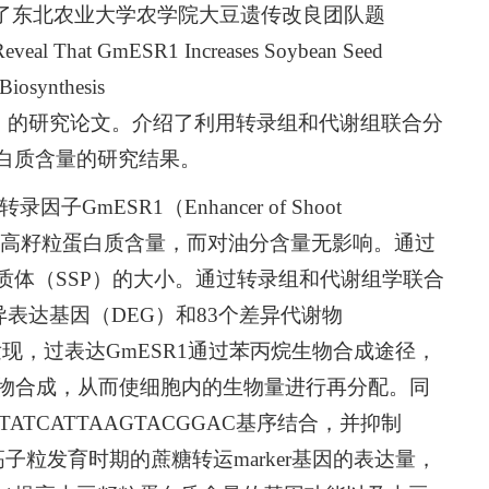
t近日在线发表了东北农业大学农学院大豆遗传改良团队题
 Reveal That GmESR1 Increases Soybean Seed
Biosynthesis
11/pce.15250）的研究论文。介绍了利用转录组和代谢组联合分
蛋白质含量的研究结果。
mESR1（Enhancer of Shoot
后会显著提高籽粒蛋白质含量，而对油分含量无影响。通过
白质体（SSP）的大小。通过转录组和代谢组学联合
异表达基因（DEG）和83个差异代谢物
现，过表达GmESR1通过苯丙烷生物合成途径，
物合成，从而使细胞内的生物量进行再分配。同
TATCATTAAGTACGGAC基序结合，并抑制
高子粒发育时期的蔗糖转运marker基因的表达量，