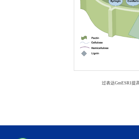
过表达
GmESR1
提