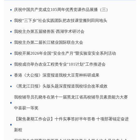
庆祝中国共产党成立105周年优秀党课作品展播（三）
我校“三下乡”社会实践团队把农技课堂搬到田间地头
我校主办第五届猪兽医·西湖学术研讨会
我校主办第二届长江猪业国际联合大会
我校开展2026年全国“安全生产月”暨实验室安全系列活动
我校成功举办农业工程类专业“101计划”工作推进会
香港《大公报》深度报道我校大豆育种科研成果
《黑龙江日报》头版头题深度报道我校综合改革成效
我校辅导员孔晓冬在第十一届黑龙江省高校辅导员素质能力大赛
中喜获一等奖
【聚焦暑期工作会议】十件实事答好半年答卷 十项部署锚定奋进
新程