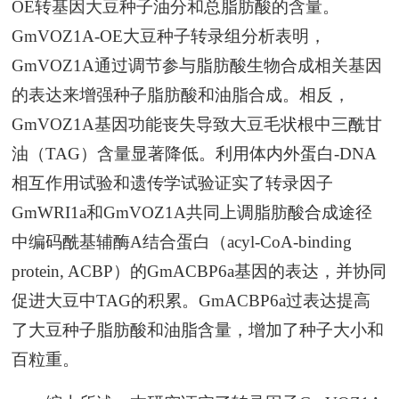
OE转基因大豆种子油分和总脂肪酸的含量。
GmVOZ1A
-OE大豆种子转录组分析表明，
GmVOZ1A通过调节参与脂肪酸生物合成相关基因
的表达来增强种子脂肪酸和油脂合成。相反，
GmVOZ1A
基因功能丧失导致大豆毛状根中三酰甘
油（TAG）含量显著降低。利用体内外蛋白-DNA
相互作用试验和遗传学试验证实了转录因子
GmWRI1a和GmVOZ1A共同上调脂肪酸合成途径
中编码酰基辅酶A结合蛋白（acyl-CoA-binding
protein, ACBP）的
GmACBP6a
基因的表达，并协同
促进大豆中TAG的积累。
GmACBP6
a过表达提高
了大豆种子脂肪酸和油脂含量，增加了种子大小和
百粒重。