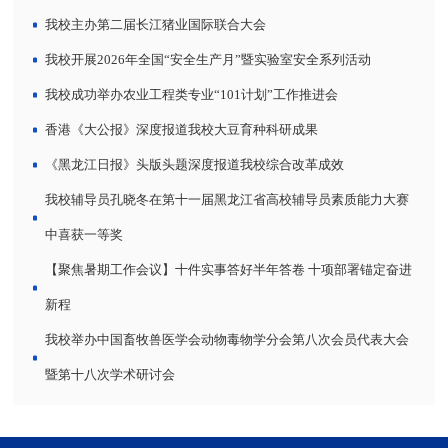
我校主办第二届长江猪业国际联合大会
我校开展2026年全国“安全生产月”暨实验室安全系列活动
我校成功举办农业工程类专业“101计划”工作推进会
香港《大公报》深度报道我校大豆育种科研成果
《黑龙江日报》头版头题深度报道我校综合改革成效
我校辅导员孔晓冬在第十一届黑龙江省高校辅导员素质能力大赛
中喜获一等奖
【聚焦暑期工作会议】十件实事答好半年答卷 十项部署锚定奋进
新程
我校举办中国畜牧兽医学会动物毒物学分会第八次会员代表大会
暨第十八次学术研讨会