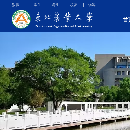
教职工
学生
考生
校友
访客
首