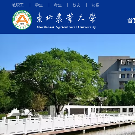
教职工
学生
考生
校友
访客
首