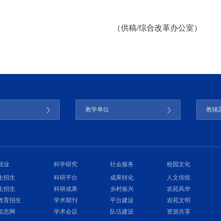
（供稿/综合改革办公室）
门
教学单位
教辅
就业
科学研究
社会服务
校园文化
生招生
科研平台
成果转化
人文传统
生招生
科研成果
乡村振兴
农苑风华
教育招生
学术期刊
平台建设
农苑文明
信息网
学术会议
队伍建设
资源共享