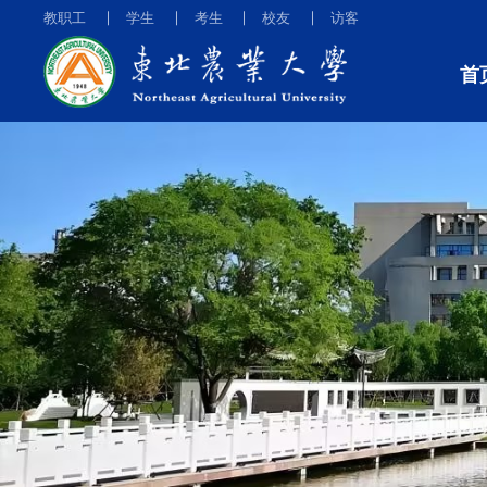
教职工
学生
考生
校友
访客
首