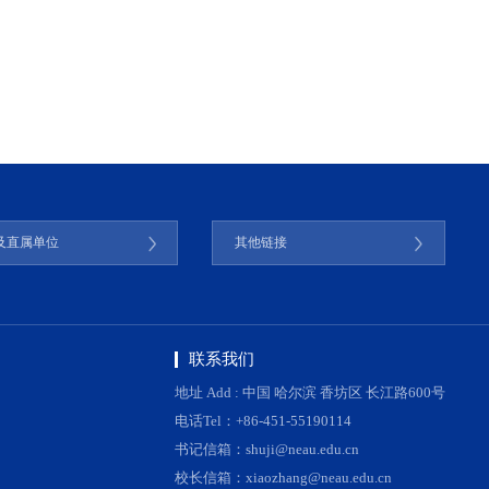
及直属单位
其他链接
联系我们
地址 Add : 中国 哈尔滨 香坊区 长江路600号
电话Tel：+86-451-55190114
书记信箱：shuji@neau.edu.cn
校长信箱：xiaozhang@neau.edu.cn