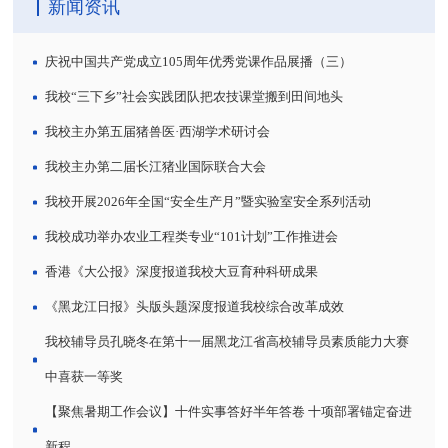
新闻资讯
庆祝中国共产党成立105周年优秀党课作品展播（三）
我校“三下乡”社会实践团队把农技课堂搬到田间地头
我校主办第五届猪兽医·西湖学术研讨会
我校主办第二届长江猪业国际联合大会
我校开展2026年全国“安全生产月”暨实验室安全系列活动
我校成功举办农业工程类专业“101计划”工作推进会
香港《大公报》深度报道我校大豆育种科研成果
《黑龙江日报》头版头题深度报道我校综合改革成效
我校辅导员孔晓冬在第十一届黑龙江省高校辅导员素质能力大赛
中喜获一等奖
【聚焦暑期工作会议】十件实事答好半年答卷 十项部署锚定奋进
新程