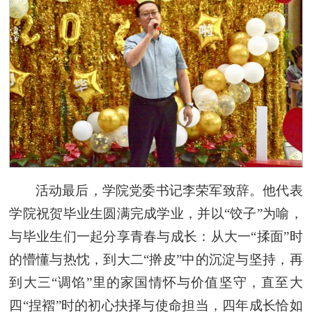
活动最后，学院党委书记李荣军致辞。他代表
学院祝贺毕业生圆满完成学业，并以“饺子”为喻，
与毕业生们一起分享青春与成长：从大一“揉面”时
的懵懂与热忱，到大二“擀皮”中的沉淀与坚持，再
到大三“调馅”里的家国情怀与价值坚守，直至大
四“捏褶”时的初心抉择与使命担当，四年成长恰如