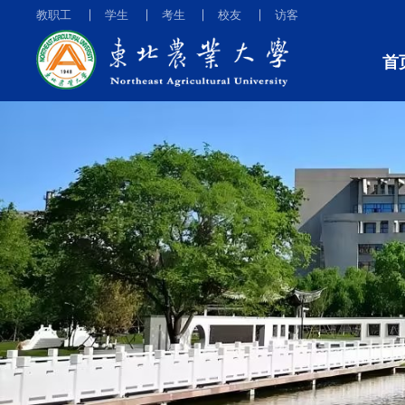
教职工
学生
考生
校友
访客
首