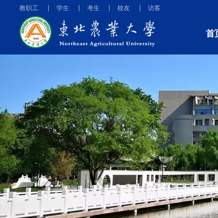
教职工
学生
考生
校友
访客
首