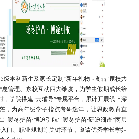
025级本科新生及家长定制“新年礼物”-食品“家校共
作息管理、家校互动四大维度，为学生假期成长绘
时，学院搭建“云辅导”专属平台，累计开展线上深
迷茫，为高年级学子指点考研迷津，让思政教育直
“暖冬护苗·博途引航”“暖冬护苗·研途细语”两层
研入门、职业规划等关键环节，邀请优秀学长学姐