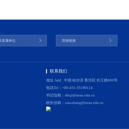
及直属单位
其他链接
联系我们
地址 Add : 中国 哈尔滨 香坊区 长江路600号
电话Tel：+86-451-55190114
书记信箱：shuji@neau.edu.cn
校长信箱：xiaozhang@neau.edu.cn