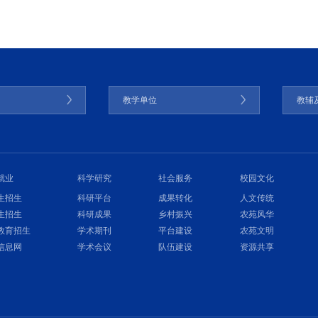
门
教学单位
教辅
就业
科学研究
社会服务
校园文化
生招生
科研平台
成果转化
人文传统
生招生
科研成果
乡村振兴
农苑风华
教育招生
学术期刊
平台建设
农苑文明
信息网
学术会议
队伍建设
资源共享